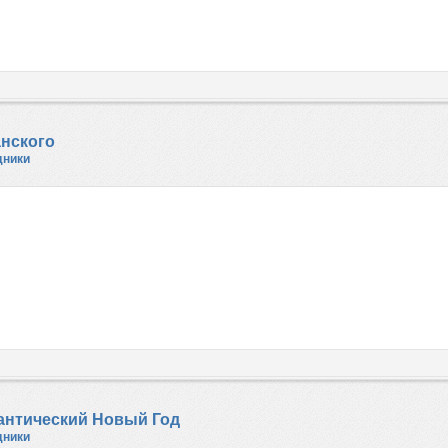
анского
дники
антический Новый Год
дники