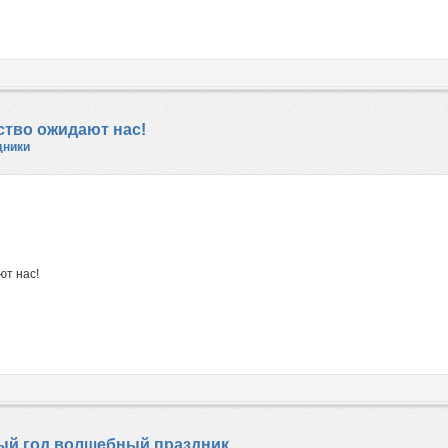
ство ожидают нас!
дники
ют нас!
ый год волшебный праздник