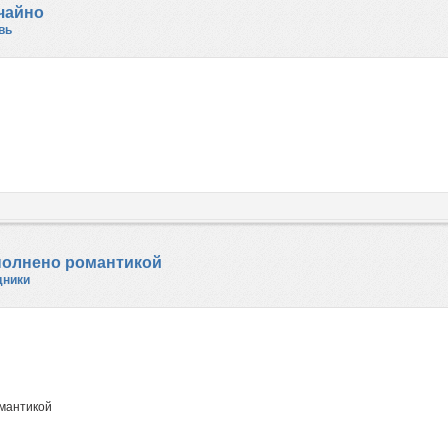
чайно
вь
аполнено романтикой
дники
омантикой