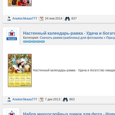
Anutochkaaa777
24 янв 2014
837
Настенный календарь-рамка - Удача и богат
Категория:
Скачать рамки (шаблоны) для фотошопа
»
Праз
Настенный календарь-рамка - Удача и богатство ожида
Anutochkaaa777
7 дек 2013
863
Набор многослойных рамок для фото - Нов