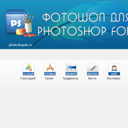
Глоссарий
Уроки
Градиенты
Кисти
Костюмы