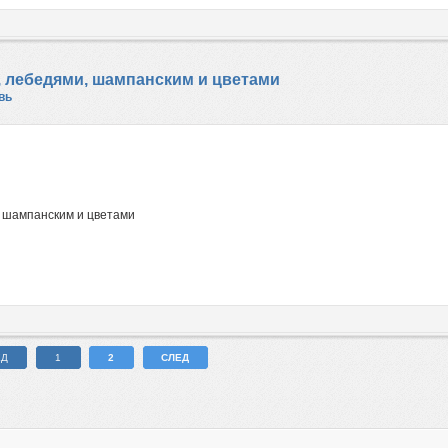
, лебедями, шампанским и цветами
вь
, шампанским и цветами
ЕД
1
2
СЛЕД