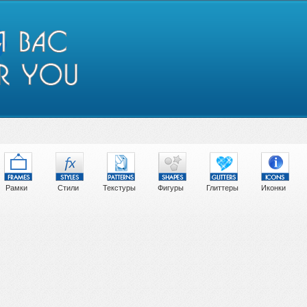
Рамки
Стили
Текстуры
Фигуры
Глиттеры
Иконки