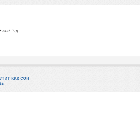
Новый Год
тит как сон
вь