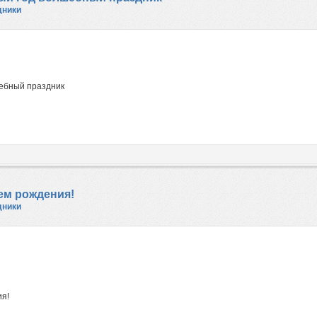
дники
шебный праздник
ем рождения!
дники
ия!