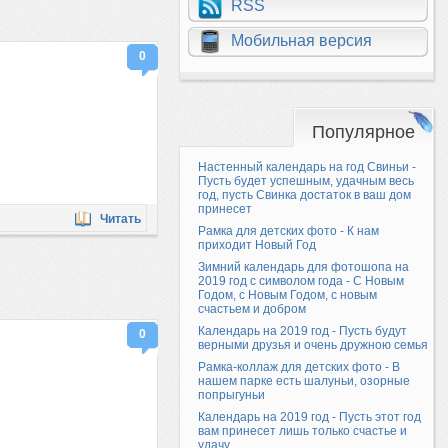
RSS
Мобильная версия
0
Популярное
Настенный календарь на год Свиньи -
Пусть будет успешным, удачным весь
год, пусть Свинка достаток в ваш дом
принесет
Читать
Рамка для детских фото - К нам
приходит Новый Год
Зимний календарь для фотошопа на
2019 год с символом года - С Новым
Годом, с Новым Годом, с новым
счастьем и добром
Календарь на 2019 год - Пусть будут
0
верными друзья и очень дружною семья
Рамка-коллаж для детских фото - В
нашем парке есть шалуньи, озорные
попрыгуньи
Календарь на 2019 год - Пусть этот год
вам принесет лишь только счастье и
удачу