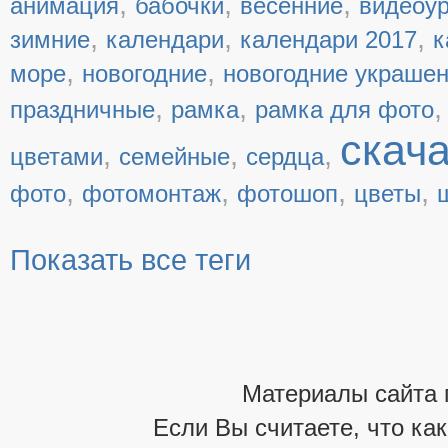
,
,
,
анимация
бабочки
весенние
видеоу
,
,
,
зимние
календари
календари 2017
к
,
,
море
новогодние
новогодние украше
,
,
праздничные
рамка
рамка для фото
скач
,
,
,
цветами
семейные
сердца
,
,
,
,
фото
фотомонтаж
фотошоп
цветы
Показать все теги
Материалы сайта 
Если Вы считаете, что ка