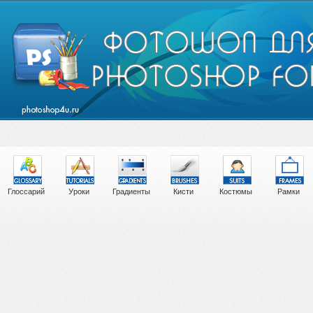
Глоссарий
Уроки
Градиенты
Кисти
Костюмы
Рамки