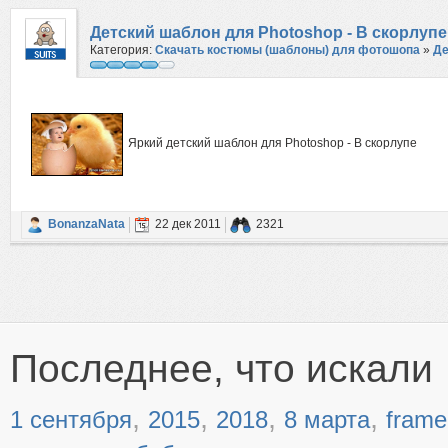
Детский шаблон для Photoshop - В скорлупе
Категория:
Скачать костюмы (шаблоны) для фотошопа
»
Де
Яркий детский шаблон для Photoshop - В скорлупе
BonanzaNata
22 дек 2011
2321
Последнее, что искали
,
,
,
,
1 сентября
2015
2018
8 марта
frame