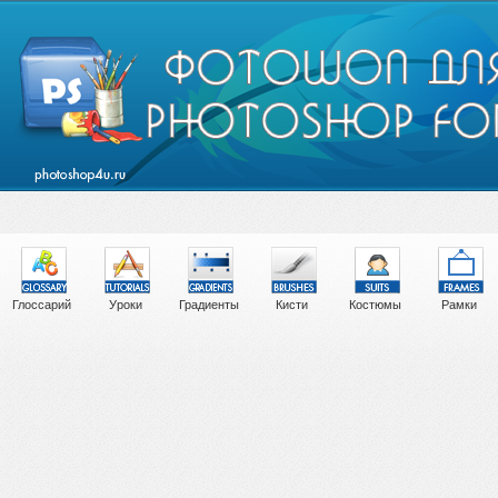
Глоссарий
Уроки
Градиенты
Кисти
Костюмы
Рамки