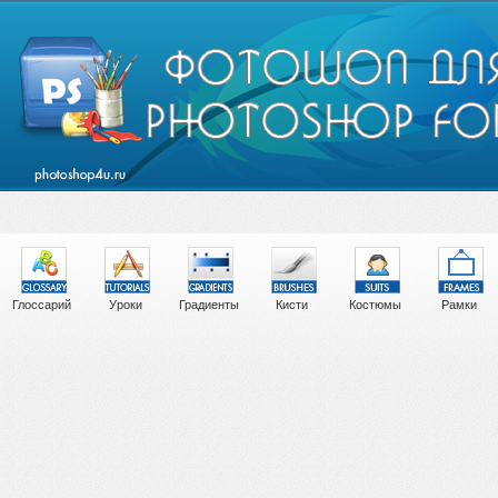
Глоссарий
Уроки
Градиенты
Кисти
Костюмы
Рамки