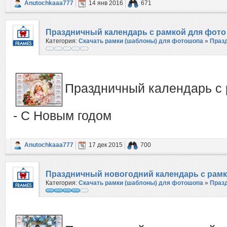
Anutochkaaa777
14 янв 2016
671
Праздничный календарь с рамкой для фото 
Категория:
Скачать рамки (шаблоны) для фотошопа
»
Праз
Праздничный календарь с 
- С Новым годом
Anutochkaaa777
17 дек 2015
700
Праздничный новогодний календарь с рамк
Категория:
Скачать рамки (шаблоны) для фотошопа
»
Праз