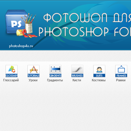
Глоссарий
Уроки
Градиенты
Кисти
Костюмы
Рамки