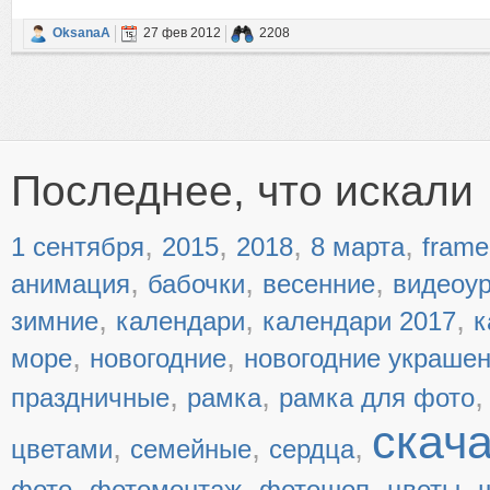
OksanaA
27 фев 2012
2208
Последнее, что искали
,
,
,
,
1 сентября
2015
2018
8 марта
frame
,
,
,
анимация
бабочки
весенние
видеоу
,
,
,
зимние
календари
календари 2017
к
,
,
море
новогодние
новогодние украше
,
,
праздничные
рамка
рамка для фото
скач
,
,
,
цветами
семейные
сердца
,
,
,
,
фото
фотомонтаж
фотошоп
цветы