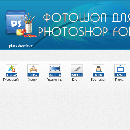
Глоссарий
Уроки
Градиенты
Кисти
Костюмы
Рамки