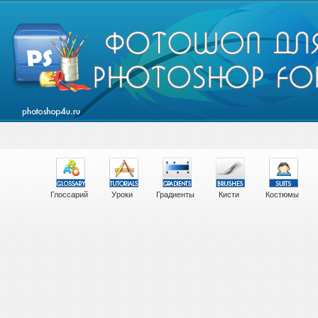
Глоссарий
Уроки
Градиенты
Кисти
Костюмы