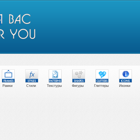
Рамки
Стили
Текстуры
Фигуры
Глиттеры
Иконки