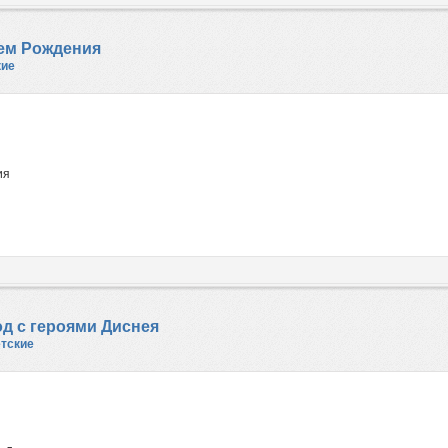
нем Рождения
кие
ия
од с героями Диснея
тские