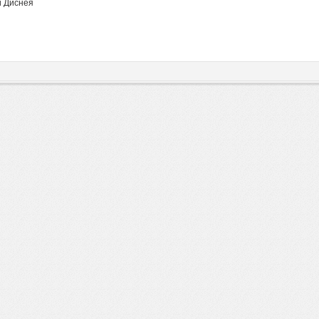
и Диснея