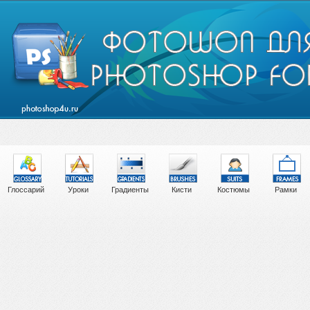
Глоссарий
Уроки
Градиенты
Кисти
Костюмы
Рамки