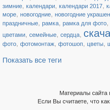
,
,
,
зимние
календари
календари 2017
к
,
,
море
новогодние
новогодние украше
,
,
праздничные
рамка
рамка для фото
скач
,
,
,
цветами
семейные
сердца
,
,
,
,
фото
фотомонтаж
фотошоп
цветы
Показать все теги
Материалы сайта 
Если Вы считаете, что ка