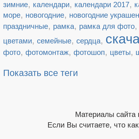
,
,
,
зимние
календари
календари 2017
к
,
,
море
новогодние
новогодние украше
,
,
праздничные
рамка
рамка для фото
скач
,
,
,
цветами
семейные
сердца
,
,
,
,
фото
фотомонтаж
фотошоп
цветы
Показать все теги
Материалы сайта 
Если Вы считаете, что ка