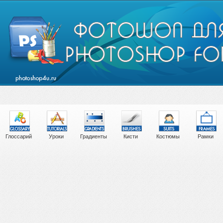
Глоссарий
Уроки
Градиенты
Кисти
Костюмы
Рамки