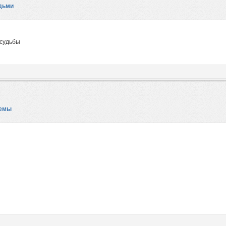
дьми
 судьбы
темы