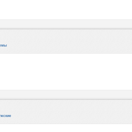
темы
ужские