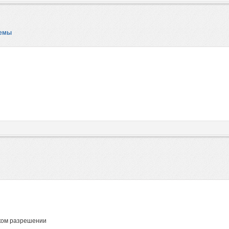
темы
ком разрешении