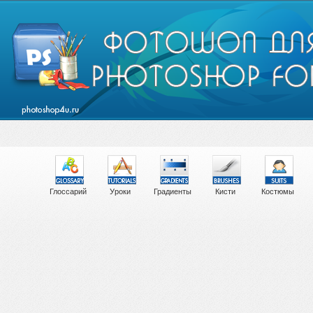
Глоссарий
Уроки
Градиенты
Кисти
Костюмы