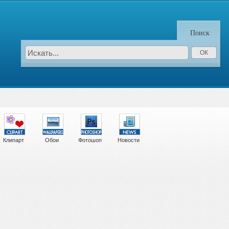
Поиск
Клипарт
Обои
Фотошоп
Новости