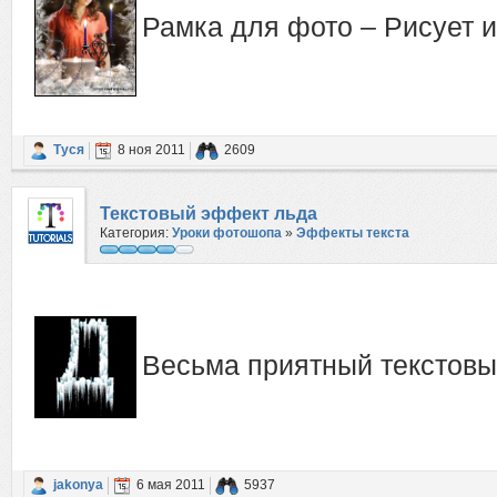
Рамка для фото – Рисует 
Туся
8 ноя 2011
2609
Текстовый эффект льда
Категория:
Уроки фотошопа
»
Эффекты текста
Весьма приятный текстов
jakonya
6 мая 2011
5937