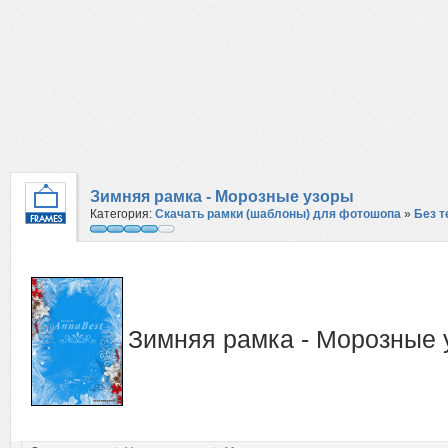
Зимняя рамка - Морозные узоры
Категория:
Скачать рамки (шаблоны) для фотошопа
»
Без 
Зимняя рамка - Морозные 