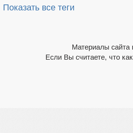
Показать все теги
Материалы сайта 
Если Вы считаете, что ка