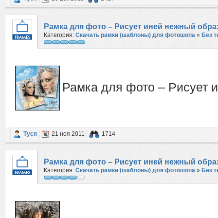
Рамка для фото – Рисует иней нежный образ
Категория:
Скачать рамки (шаблоны) для фотошопа
»
Без 
Рамка для фото – Рисует 
Туся
21 ноя 2011
1714
Рамка для фото – Рисует иней нежный обра
Категория:
Скачать рамки (шаблоны) для фотошопа
»
Без 