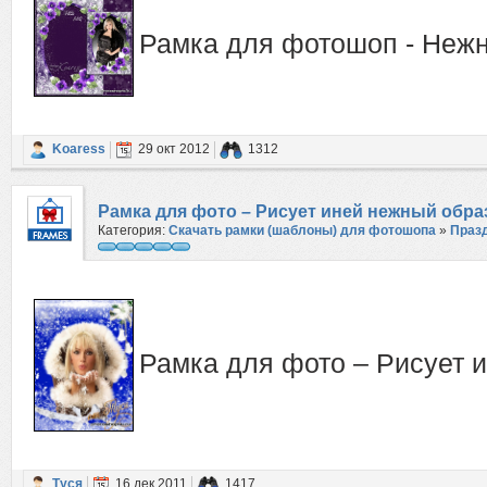
Рамка для фотошоп - Нежн
Koaress
29 окт 2012
1312
Рамка для фото – Рисует иней нежный образ
Категория:
Скачать рамки (шаблоны) для фотошопа
»
Праз
Рамка для фото – Рисует и
Туся
16 дек 2011
1417