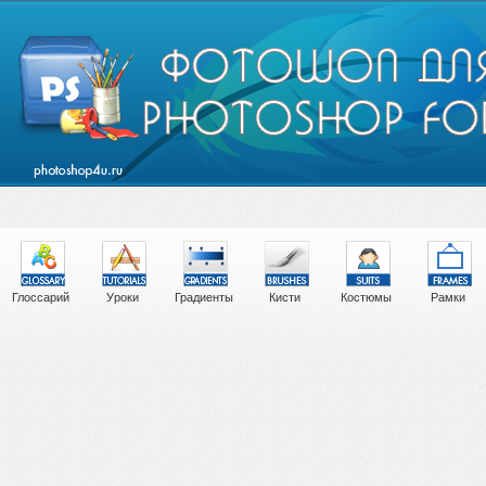
Глоссарий
Уроки
Градиенты
Кисти
Костюмы
Рамки