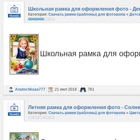
Школьная рамка для оформления фото - Де
Категория:
Скачать рамки (шаблоны) для фотошопа
»
Детс
Школьная рамка для оформ
Anutochkaaa777
21 июл 2016
761
Летняя рамка для оформления фото - Солн
Категория:
Скачать рамки (шаблоны) для фотошопа
»
Цвет