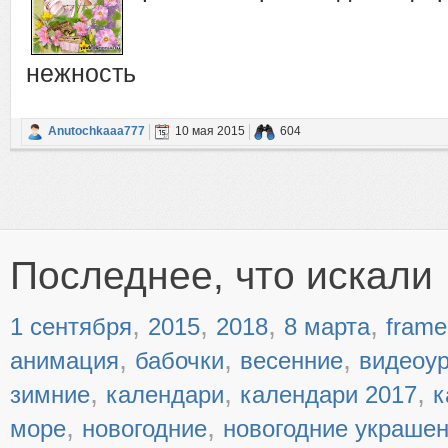
нежность
Anutochkaaa777
10 мая 2015
604
Последнее, что искали
,
,
,
,
1 сентября
2015
2018
8 марта
frame
,
,
,
анимация
бабочки
весенние
видеоу
,
,
,
зимние
календари
календари 2017
к
,
,
море
новогодние
новогодние украше