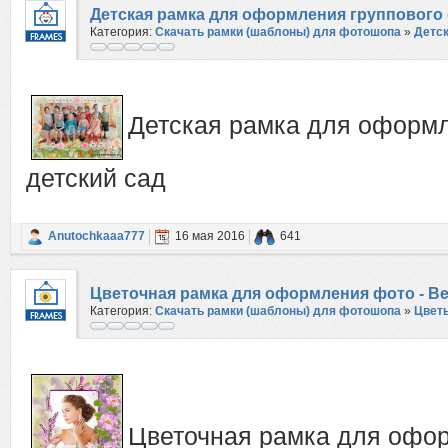
Детская рамка для оформления группового 
Категория:
Скачать рамки (шаблоны) для фотошопа
»
Детс
Детская рамка для оформл
детский сад
Anutochkaaa777
16 мая 2016
641
Цветочная рамка для оформления фото - В
Категория:
Скачать рамки (шаблоны) для фотошопа
»
Цвет
Цветочная рамка для офор