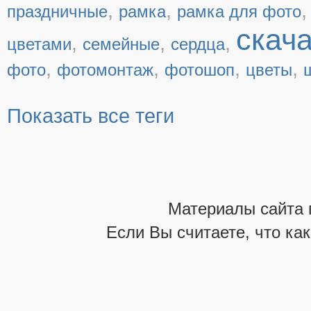
,
,
праздничные
рамка
рамка для фото
скач
,
,
,
цветами
семейные
сердца
,
,
,
,
фото
фотомонтаж
фотошоп
цветы
Показать все теги
Материалы сайта 
Если Вы считаете, что ка