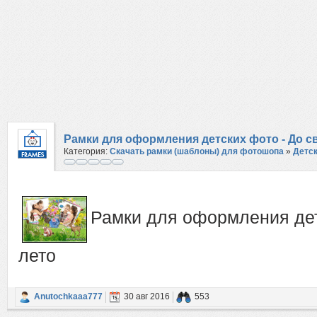
Рамки для оформления детских фото - До с
Категория:
Скачать рамки (шаблоны) для фотошопа
»
Детс
Рамки для оформления дет
лето
Anutochkaaa777
30 авг 2016
553