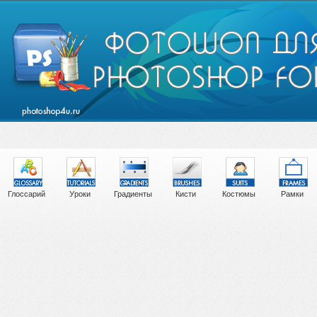
Глоссарий
Уроки
Градиенты
Кисти
Костюмы
Рамки