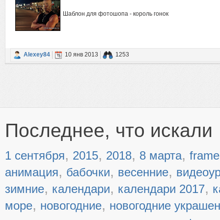
Шаблон для фотошопа - король гонок
Alexey84
10 янв 2013
1253
Последнее, что искали
,
,
,
,
1 сентября
2015
2018
8 марта
frame
,
,
,
анимация
бабочки
весенние
видеоу
,
,
,
зимние
календари
календари 2017
к
,
,
море
новогодние
новогодние украше