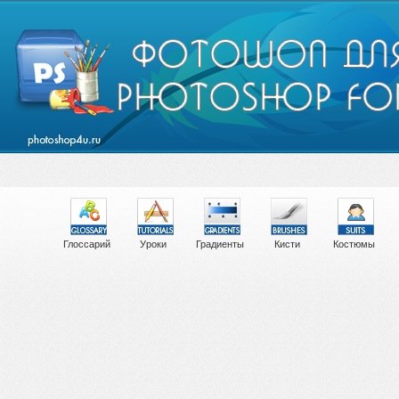
Глоссарий
Уроки
Градиенты
Кисти
Костюмы