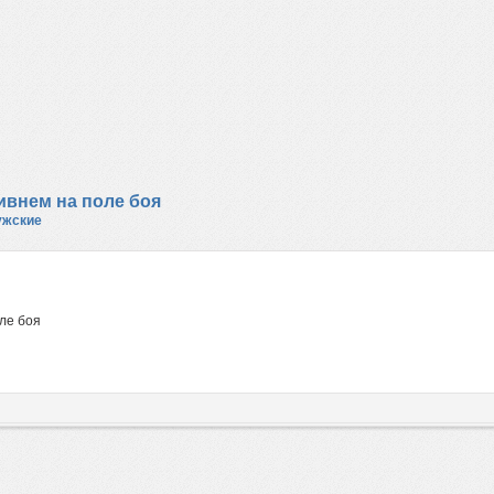
ивнем на поле боя
ужские
ле боя