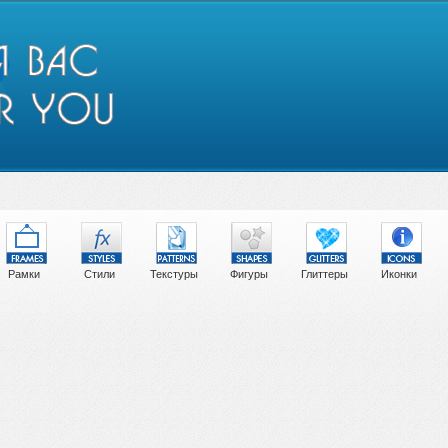
Рамки
Стили
Текстуры
Фигуры
Глиттеры
Иконки