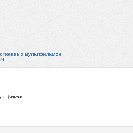
ечественных мультфильмов
кие
мультфильмов