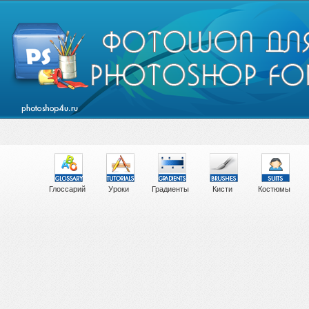
Глоссарий
Уроки
Градиенты
Кисти
Костюмы