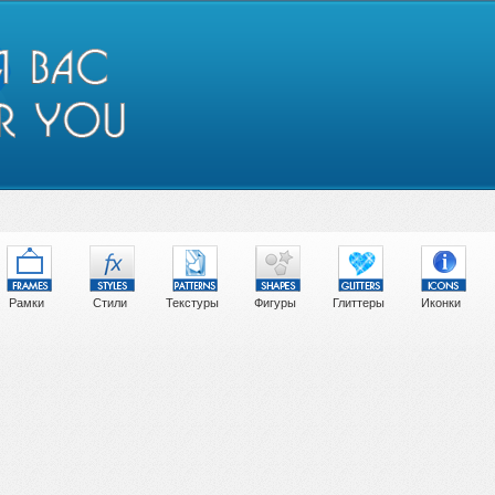
Рамки
Стили
Текстуры
Фигуры
Глиттеры
Иконки