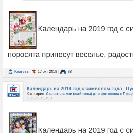
Календарь на 2019 год с с
поросята принесут веселье, радост
Koaress
17 окт 2018
88
Календарь на 2019 год с символом года - Пу
Категория:
Скачать рамки (шаблоны) для фотошопа
»
Праз
достатком
Календарь на 2019 год с с