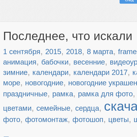
СЛЕД
Последнее, что искали
,
,
,
,
1 сентября
2015
2018
8 марта
frame
,
,
,
анимация
бабочки
весенние
видеоу
,
,
,
зимние
календари
календари 2017
к
,
,
море
новогодние
новогодние украше
,
,
праздничные
рамка
рамка для фото
скач
,
,
,
цветами
семейные
сердца
,
,
,
,
фото
фотомонтаж
фотошоп
цветы