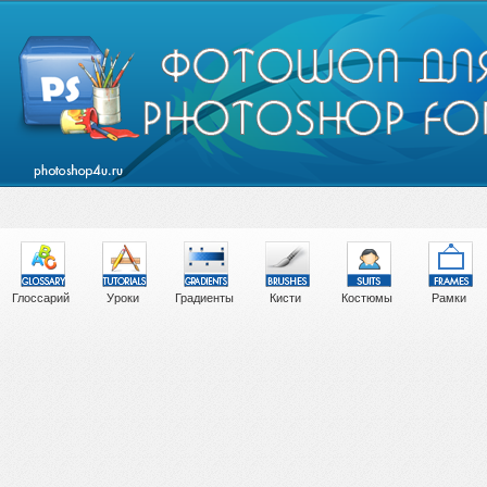
Глоссарий
Уроки
Градиенты
Кисти
Костюмы
Рамки