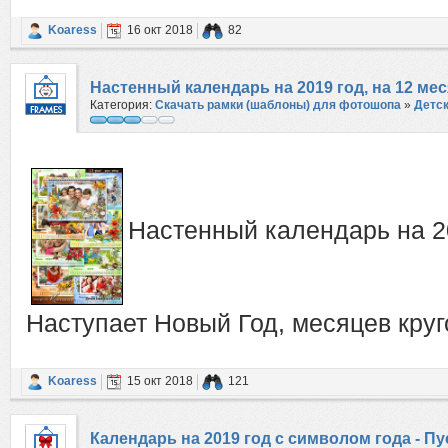
Koaress
16 окт 2018
82
Настенный календарь на 2019 год, на 12 ме
Категория:
Скачать рамки (шаблоны) для фотошопа
»
Детс
круговорот
Настенный календарь на 20
Наступает Новый Год, месяцев круг
Koaress
15 окт 2018
121
Календарь на 2019 год с символом года - Пу