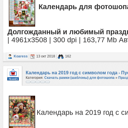
Календарь для фотошопа 
Долгожданный и любимый праздни
| 4961x3508 | 300 dpi | 163,77 Mb А
Koaress
13 окт 2018
162
Календарь на 2019 год с символом года - П
Категория:
Скачать рамки (шаблоны) для фотошопа
»
Праз
здоровье, счастье
Календарь на 2019 год с с